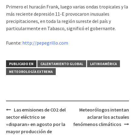
Primero el huracán Frank, luego varias ondas tropicales y la
más reciente depresión 11-E provocaron inusuales
precipitaciones, en toda la región sureste del país y
particularmente en Tabasco, significó el gobernante.
Fuente:
http://pepegrillo.com
PUBLICADO EN
CALENTAMIENTO GLOBAL
LATINOAMÉRICA
METEOROLOGÍ­A EXTREMA
Las emisiones de CO2 del
Meteorólogos intentan
Navegación
sector eléctrico se
aclarar los actuales
de
«disparan» en agosto por la
fenómenos climáticos
entradas
mayor producción de