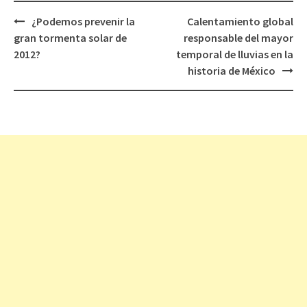
¿Podemos prevenir la
Calentamiento global
Navegación
gran tormenta solar de
responsable del mayor
de
2012?
temporal de lluvias en la
entradas
historia de México