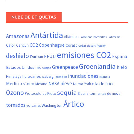
NUBE DE ETIQUETAS
Antártida
Amazonas
Atlántico
Barcelona
bombillas
California
CO2
Copenhague
Calor
Coral
Cancún
CryoSat
desertificación
emisiones CO2
deshielo
EEUU
España
Durban
Groenlandia
Greenpeace
hielo
Estados Unidos
frío
Google
inundaciones
huracanes
Himalaya
iceberg
incendios
Islandia
nieve
Mediterráneo
NASA
ola de frío
Metano
Nueva York
sequía
Ozono
Protocolo de Kioto
Siberia
tormentas de nieve
Ártico
tornados
Washington
volcanes