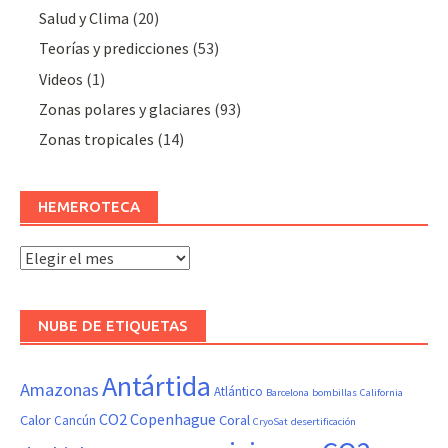
Salud y Clima
(20)
Teorías y predicciones
(53)
Videos
(1)
Zonas polares y glaciares
(93)
Zonas tropicales
(14)
HEMEROTECA
Hemeroteca
NUBE DE ETIQUETAS
Antártida
Amazonas
Atlántico
Barcelona
bombillas
California
CO2
Copenhague
Calor
Coral
Cancún
CryoSat
desertificación