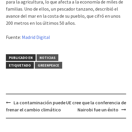
para la agricultura, lo que afecta a la economía de miles de
familias. Uno de ellos, un pescador tanzano, describió el
avance del mar en la costa de su pueblo, que cifró en unos
200 metros en los últimos 50 años.
Fuente:
Madrid Digital
PUBLICADO EN
NOTICIAS
ETIQUETADO
GREENPEACE
La contaminación puede
UE cree que la conferencia de
Navegación
frenar el cambio climático
Nairobi fue un éxito
de
entradas