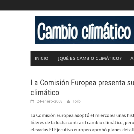
Saltar
al
contenido
INICIO
¿QUÉ ES CAMBIO CLIMÁTICO?
A
La Comisión Europea presenta su
climático
24-enero-2008
Torb
La Comisión Europea adoptó el miércoles unas hist
líderes de la lucha contra el cambio climático, per
elevadas.El Ejecutivo europeo aprobó planes detall