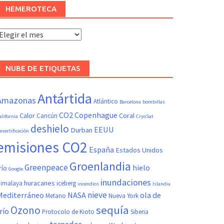
HEMEROTECA
Hemeroteca
NUBE DE ETIQUETAS
Antártida
Amazonas
Atlántico
Barcelona
bombillas
CO2
Copenhague
Calor
Coral
Cancún
alifornia
CryoSat
deshielo
EEUU
Durban
esertificación
emisiones CO2
España
Estados Unidos
Groenlandia
Greenpeace
hielo
río
Google
inundaciones
huracanes
imalaya
iceberg
incendios
Islandia
nieve
Mediterráneo
NASA
ola de
Metano
Nueva York
sequía
Ozono
río
Protocolo de Kioto
Siberia