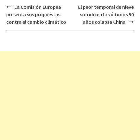
La Comisión Europea
El peor temporal de nieve
Navegación
presenta sus propuestas
sufrido en los últimos 50
de
contra el cambio climático
años colapsa China
entradas