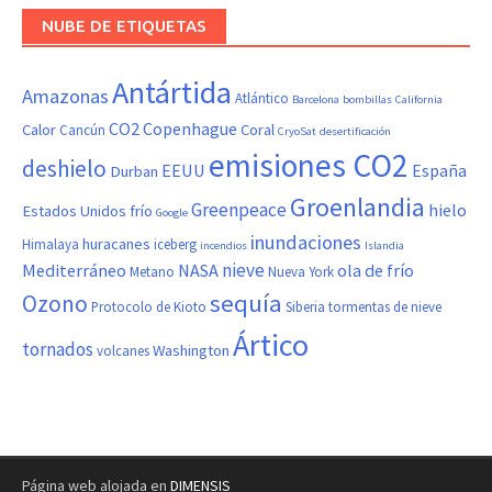
NUBE DE ETIQUETAS
Antártida
Amazonas
Atlántico
Barcelona
bombillas
California
CO2
Copenhague
Calor
Coral
Cancún
CryoSat
desertificación
emisiones CO2
deshielo
EEUU
España
Durban
Groenlandia
Greenpeace
hielo
Estados Unidos
frío
Google
inundaciones
huracanes
Himalaya
iceberg
incendios
Islandia
nieve
Mediterráneo
NASA
ola de frío
Metano
Nueva York
sequía
Ozono
Protocolo de Kioto
Siberia
tormentas de nieve
Ártico
tornados
Washington
volcanes
Página web alojada en
DIMENSIS