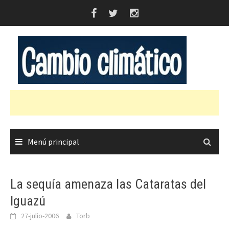
Saltar
al
contenido
Menú principal
La sequía amenaza las Cataratas del
Iguazú
27-julio-2006
Torb