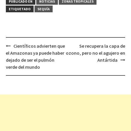
PUBLICADO EN
NOTICIAS
ZONAS TROPICALES
ETIQUETADO
SEQUÍA
Científicos advierten que
Se recupera la capa de
Navegación
el Amazonas ya puede haber
ozono, pero no el agujero en
de
dejado de ser el pulmón
Antártida
entradas
verde del mundo