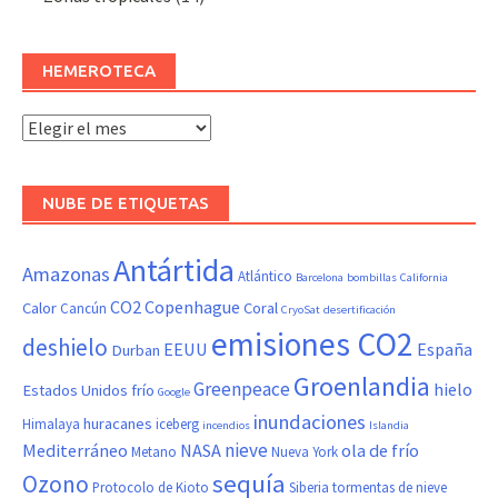
HEMEROTECA
Hemeroteca
NUBE DE ETIQUETAS
Antártida
Amazonas
Atlántico
Barcelona
bombillas
California
CO2
Copenhague
Calor
Coral
Cancún
CryoSat
desertificación
emisiones CO2
deshielo
EEUU
España
Durban
Groenlandia
Greenpeace
hielo
Estados Unidos
frío
Google
inundaciones
huracanes
Himalaya
iceberg
incendios
Islandia
nieve
Mediterráneo
NASA
ola de frío
Metano
Nueva York
sequía
Ozono
Protocolo de Kioto
Siberia
tormentas de nieve