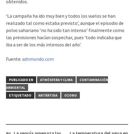
obtenidos.
‘La campaña ha ido muy bien y todos los vuelos se han
realizado tal como estaba previsto’, aunque el episodio de
polvo sahariano ‘no ha sido tan intenso’ finalmente como
las previsiones hacían sospechar, pues ‘todo indicaba que
iba a ser de los más intensos del año’.
Fuente:
adnmundo.com
PUBLICADO EN
ATMÓSFERA Y CLIMA
CONTAMINACIÓN
AMBIENTAL
ETIQUETADO
ANTÁRTIDA
OZONO
La sequía amenaza las
La temperatura del agua en