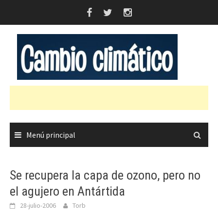
Saltar
al
contenido
Menú principal
Se recupera la capa de ozono, pero no
el agujero en Antártida
28-julio-2006
Torb