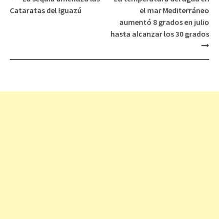
Navegación
Cataratas del Iguazú
el mar Mediterráneo
de
aumentó 8 grados en julio
entradas
hasta alcanzar los 30 grados