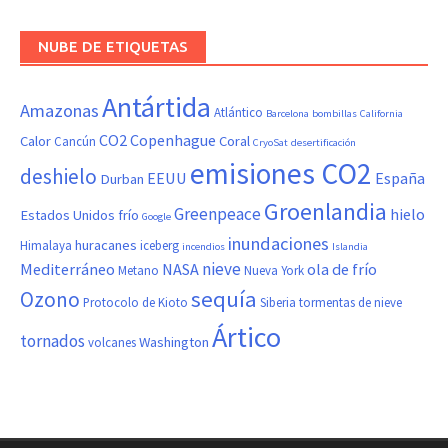
NUBE DE ETIQUETAS
Antártida
Amazonas
Atlántico
Barcelona
bombillas
California
CO2
Copenhague
Calor
Coral
Cancún
CryoSat
desertificación
emisiones CO2
deshielo
EEUU
España
Durban
Groenlandia
Greenpeace
hielo
Estados Unidos
frío
Google
inundaciones
huracanes
Himalaya
iceberg
incendios
Islandia
nieve
Mediterráneo
NASA
ola de frío
Metano
Nueva York
sequía
Ozono
Protocolo de Kioto
Siberia
tormentas de nieve
Ártico
tornados
Washington
volcanes