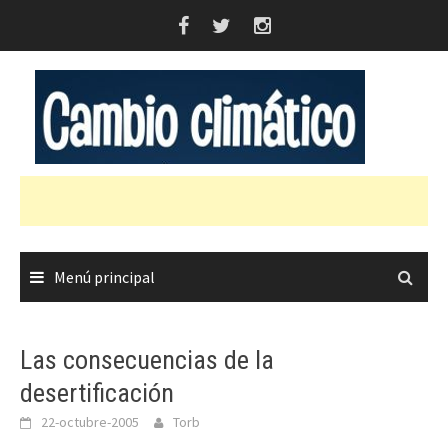
Saltar
al
contenido
Menú principal
Las consecuencias de la
desertificación
22-octubre-2005
Torb