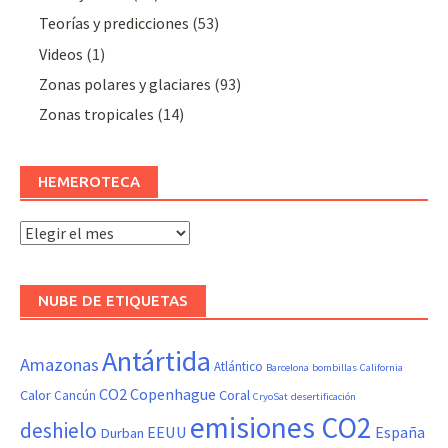
Teorías y predicciones
(53)
Videos
(1)
Zonas polares y glaciares
(93)
Zonas tropicales
(14)
HEMEROTECA
Hemeroteca
NUBE DE ETIQUETAS
Antártida
Amazonas
Atlántico
Barcelona
bombillas
California
CO2
Copenhague
Calor
Coral
Cancún
CryoSat
desertificación
emisiones CO2
deshielo
EEUU
España
Durban