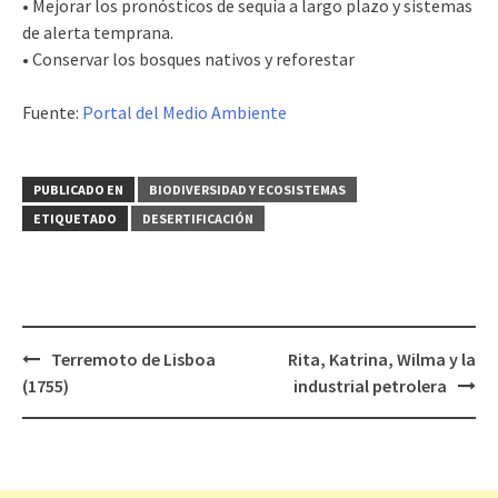
• Mejorar los pronósticos de sequía a largo plazo y sistemas
de alerta temprana.
• Conservar los bosques nativos y reforestar
Fuente:
Portal del Medio Ambiente
PUBLICADO EN
BIODIVERSIDAD Y ECOSISTEMAS
ETIQUETADO
DESERTIFICACIÓN
Terremoto de Lisboa
Rita, Katrina, Wilma y la
Navegación
(1755)
industrial petrolera
de
entradas