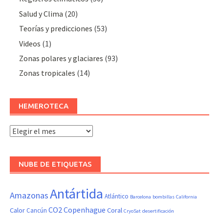
Salud y Clima
(20)
Teorías y predicciones
(53)
Videos
(1)
Zonas polares y glaciares
(93)
Zonas tropicales
(14)
HEMEROTECA
Hemeroteca
NUBE DE ETIQUETAS
Antártida
Amazonas
Atlántico
Barcelona
bombillas
California
CO2
Copenhague
Calor
Coral
Cancún
CryoSat
desertificación