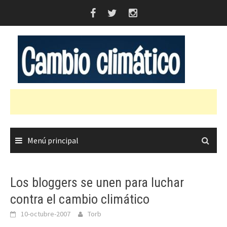
Saltar
al
contenido
Menú principal
Los bloggers se unen para luchar
contra el cambio climático
10-octubre-2007
Torb