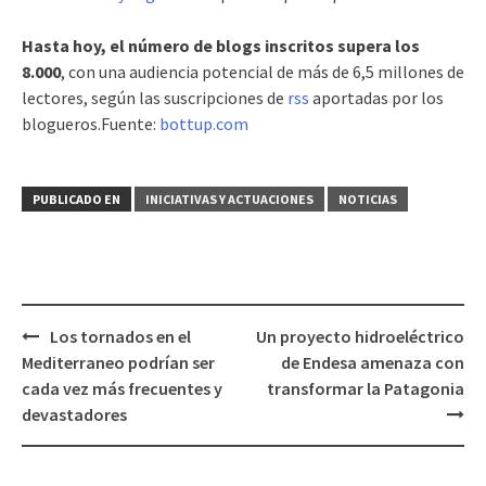
Hasta hoy, el número de blogs inscritos supera los
8.000
, con una audiencia potencial de más de 6,5 millones de
lectores, según las suscripciones de
rss
aportadas por los
blogueros.Fuente:
bottup.com
PUBLICADO EN
INICIATIVAS Y ACTUACIONES
NOTICIAS
Los tornados en el
Un proyecto hidroeléctrico
Navegación
Mediterraneo podrían ser
de Endesa amenaza con
de
cada vez más frecuentes y
transformar la Patagonia
entradas
devastadores