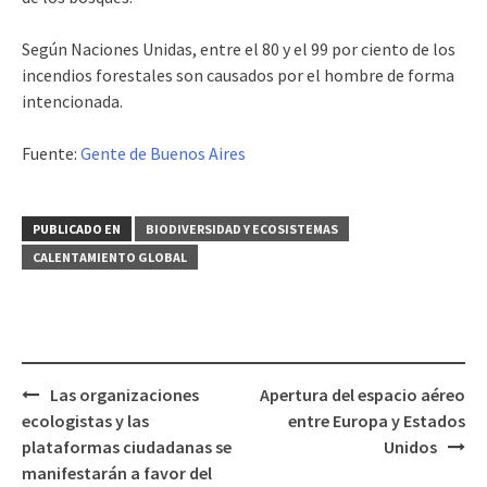
Según Naciones Unidas, entre el 80 y el 99 por ciento de los
incendios forestales son causados por el hombre de forma
intencionada.
Fuente:
Gente de Buenos Aires
PUBLICADO EN
BIODIVERSIDAD Y ECOSISTEMAS
CALENTAMIENTO GLOBAL
Las organizaciones
Apertura del espacio aéreo
Navegación
ecologistas y las
entre Europa y Estados
de
plataformas ciudadanas se
Unidos
entradas
manifestarán a favor del