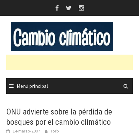
Saltar
al
contenido
Menú principal
ONU advierte sobre la pérdida de
bosques por el cambio climático
14-marzo-2007
Torb