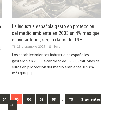
a
La industria española gastó en protección
del medio ambiente en 2003 un 4% más que
el año anterior, según datos del INE
13-diciembre-2005
Torb
,
Los establecimientos industriales españoles
gastaron en 2003 la cantidad de 1.963,6 millones de
euros en protección del medio ambiente, un 4%
más que
[...]
64
65
66
67
68
…
73
Siguientes