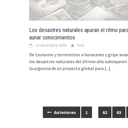
Los desastres naturales apuran el ritmo par
aunar conocimientos
13-diciembre-2005
Torb
De tsunamis y terremotos a huracanes y gripe aviar
los desastres naturales del último año subrayaron
la urgencia de un proyecto global para
[...]
Anteriores
1
…
62
63
Ir
a