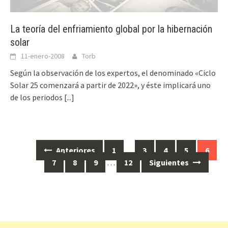
La teoría del enfriamiento global por la hibernación
solar
11-enero-2008
Torb
Según la observación de los expertos, el denominado «Ciclo
Solar 25 comenzará a partir de 2022», y éste implicará uno
de los periodos
[...]
Anteriores
1
…
3
4
5
6
Ir
7
8
9
…
12
Siguientes
a
las
entradas