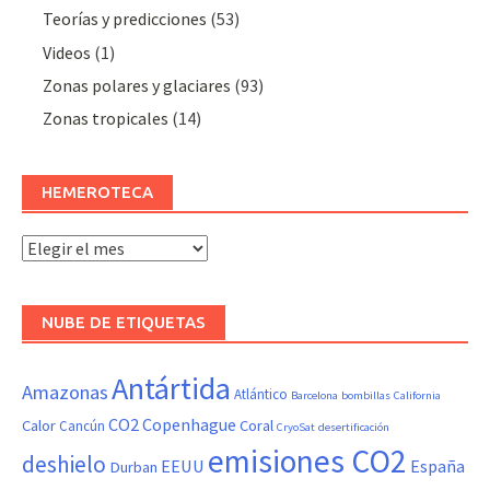
Teorías y predicciones
(53)
Videos
(1)
Zonas polares y glaciares
(93)
Zonas tropicales
(14)
HEMEROTECA
Hemeroteca
NUBE DE ETIQUETAS
Antártida
Amazonas
Atlántico
Barcelona
bombillas
California
CO2
Copenhague
Calor
Coral
Cancún
CryoSat
desertificación
emisiones CO2
deshielo
EEUU
España
Durban